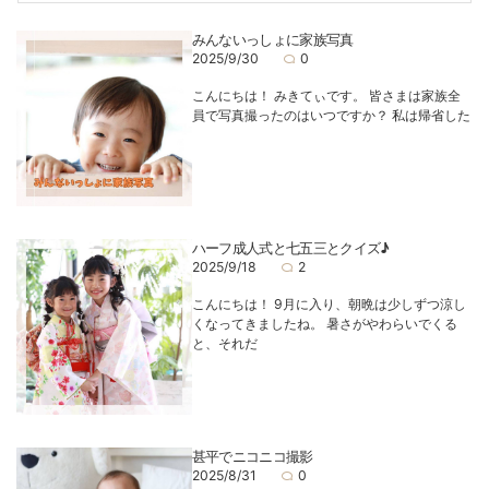
みんないっしょに家族写真
2025/9/30
0
こんにちは！ みきてぃです。 皆さまは家族全
員で写真撮ったのはいつですか？ 私は帰省した
ハーフ成人式と七五三とクイズ♪
2025/9/18
2
こんにちは！ 9月に入り、朝晩は少しずつ涼し
くなってきましたね。 暑さがやわらいでくる
と、それだ
甚平でニコニコ撮影
2025/8/31
0