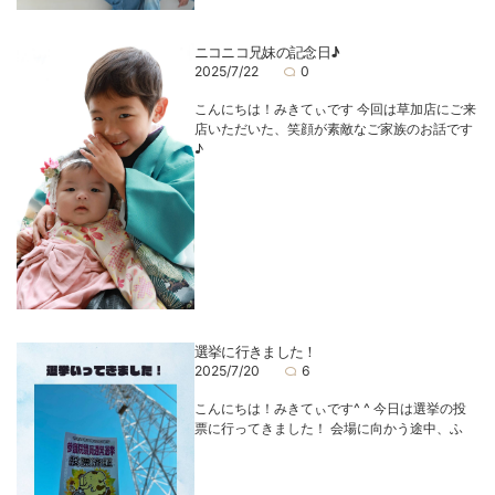
ニコニコ兄妹の記念日♪
2025/7/22
0
こんにちは！みきてぃです 今回は草加店にご来
店いただいた、笑顔が素敵なご家族のお話です
♪
選挙に行きました！
2025/7/20
6
こんにちは！みきてぃです^ ^ 今日は選挙の投
票に行ってきました！ 会場に向かう途中、ふ