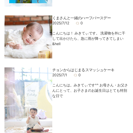
くまさんと一緒のハーフバースデー
2025/7/12
0
こんにちは！ みきてぃです。 洗濯物を外に干
して出かけたら、急に雨が降ってきてしまい
&hell
チョンからはじまるスマッシュケーキ
2025/7/1
0
こんにちは。みきてぃです^^ お母さん・お父さ
んにとって、お子さまのお誕生日はとても特別
な日で