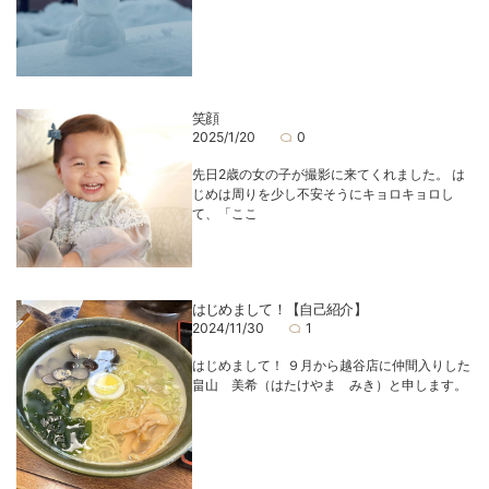
笑顔
2025/1/20
0
先日2歳の女の子が撮影に来てくれました。 は
じめは周りを少し不安そうにキョロキョロし
て、「ここ
はじめまして！【自己紹介】
2024/11/30
1
はじめまして！ ９月から越谷店に仲間入りした
畠山 美希（はたけやま みき）と申します。