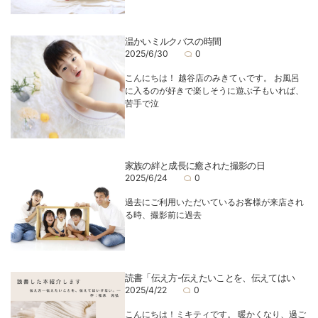
温かいミルクバスの時間
2025/6/30
0
こんにちは！ 越谷店のみきてぃです。 お風呂
に入るのが好きで楽しそうに遊ぶ子もいれば、
苦手で泣
家族の絆と成長に癒された撮影の日
2025/6/24
0
過去にご利用いただいているお客様が来店され
る時、撮影前に過去
読書「伝え方-伝えたいことを、伝えてはい
2025/4/22
0
こんにちは！ミキティです。 暖かくなり、過ご