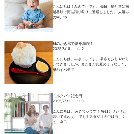
こんにちは！みきてぃです。 先日、帰り道に南
越谷駅で阿波踊り祭りに遭遇しました。 人混み
の中、浴
桃のかき氷で夏を満喫！
2025/8/18
2
こんにちは、みきてぃです。 暑さも少しやわら
いできましたが、まだまだ真夏のような日々。
思わずバテて
ミルクバス記念日！
2025/7/31
0
こんにちは。 みきてぃです！ 毎日ジリジリと
暑いですねぇ。 でも！スタジオの中は涼しく
て、今日